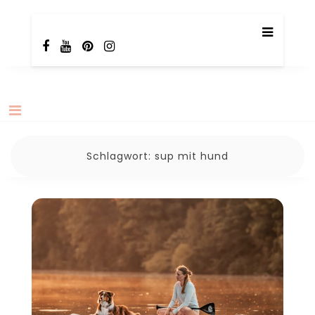
Skip
TotalBeshepherd
Carly & Malu | Hundeblog
to
content
Schlagwort:
sup mit hund