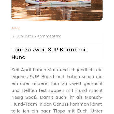
Alltag
zu
17. Juni 2023
2 Kommentare
Tour
zu
Tour zu zweit SUP Board mit
zweit
Hund
SUP
Board
mit
Seit April haben Malu und ich (endlich) ein
Hund
eigenes SUP Board und haben schon die
ein oder andere Tour zu zweit gemacht
und stellten fest suppen mit Hund macht
riesig Spaß. Damit auch ihr als Mensch-
Hund-Team in den Genuss kommen könnt,
teile ich ein paar Tipps mit Euch. Unter