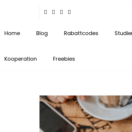
Tota
Skip
to
content
Carly & Malu | Hundeblog
Home
Blog
Rabattcodes
Studie
Kooperation
Freebies