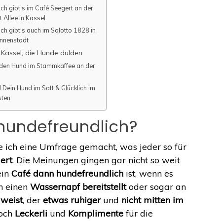
ch gibt’s im Café Seegert an der
t Allee in Kassel
ch gibt’s auch im Salotto 1828 in
Innenstadt
 Kassel, die Hunde dulden
den Hund im Stammkaffee an der
 Dein Hund im Satt & Glücklich im
sten
 hundefreundlich?
ich eine Umfrage gemacht, was jeder so für
ert
. Die Meinungen gingen gar nicht so weit
ein
Café dann hundefreundlich
ist, wenn es
ch einen
Wassernapf
bereitstellt
oder sogar an
uweist
, der
etwas ruhiger
und
nicht mitten im
noch
Leckerli
und
Komplimente
für die