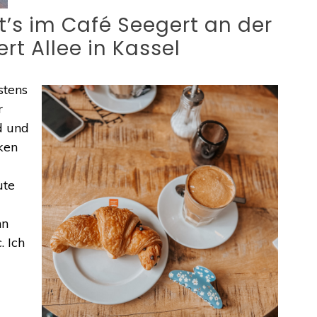
t’s im Café Seegert an der
ert Allee in Kassel
stens
r
d und
cken
ute
r
nn
. Ich