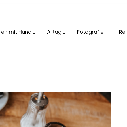
lBeshep
ren mit Hund
Alltag
Fotografie
Re