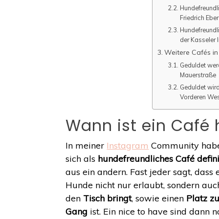
Hundefreundli
Friedrich Eber
Hundefreundli
der Kasseler 
Weitere Cafés in
Geduldet wer
Mauerstraße
Geduldet wird
Vorderen We
Wann ist ein Café
In meiner
Instagram
Community habe 
sich als
hundefreundliches Café defini
aus ein andern. Fast jeder sagt, dass 
Hunde nicht nur erlaubt, sondern au
den
Tisch bringt
, sowie einen
Platz z
Gang
ist. Ein nice to have sind dann 