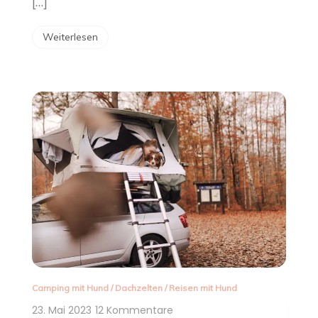
[…]
Weiterlesen
Camping mit Hund
/
Dachzelten
/
Reisen mit Hund
zu
23. Mai 2023
12 Kommentare