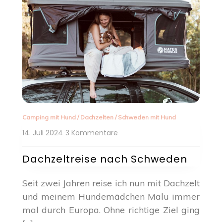
Camping mit Hund
/
Dachzelten
/
Schweden mit Hund
zu
14. Juli 2024
3 Kommentare
Dachzeltreise
nach
Dachzeltreise nach Schweden
Schweden
Seit zwei Jahren reise ich nun mit Dachzelt
und meinem Hundemädchen Malu immer
mal durch Europa. Ohne richtige Ziel ging