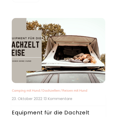
Camping mit Hund
/
Dachzelten
/
Reisen mit Hund
zu
23. Oktober 2022
13 Kommentare
Equipment
für
Equipment für die Dachzelt
die