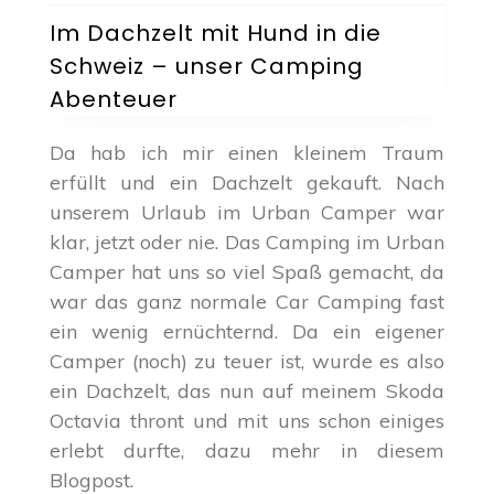
Dachzelt
Im Dachzelt mit Hund in die
mit
Schweiz – unser Camping
Hund
in
Abenteuer
die
Schweiz
Da hab ich mir einen kleinem Traum
–
erfüllt und ein Dachzelt gekauft. Nach
unser
Camping
unserem Urlaub im Urban Camper war
Abenteuer
klar, jetzt oder nie. Das Camping im Urban
Camper hat uns so viel Spaß gemacht, da
war das ganz normale Car Camping fast
ein wenig ernüchternd. Da ein eigener
Camper (noch) zu teuer ist, wurde es also
ein Dachzelt, das nun auf meinem Skoda
Octavia thront und mit uns schon einiges
erlebt durfte, dazu mehr in diesem
Blogpost.