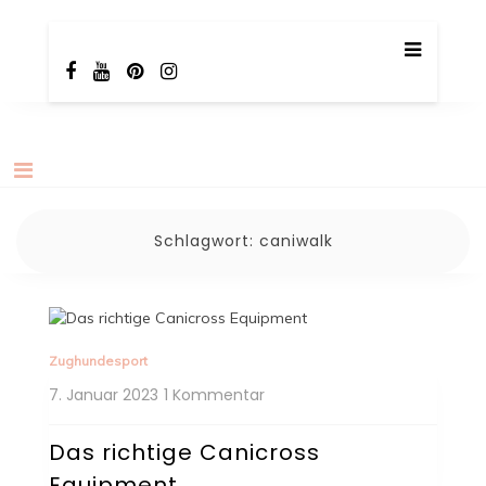
Skip
TotalBeshepherd
Carly & Malu | Hundeblog
to
content
Schlagwort:
caniwalk
Zughundesport
zu
7. Januar 2023
1 Kommentar
Das
richtige
Das richtige Canicross
Canicross
Equipment
Equipment