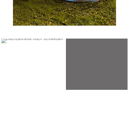
TotalBeshepherd