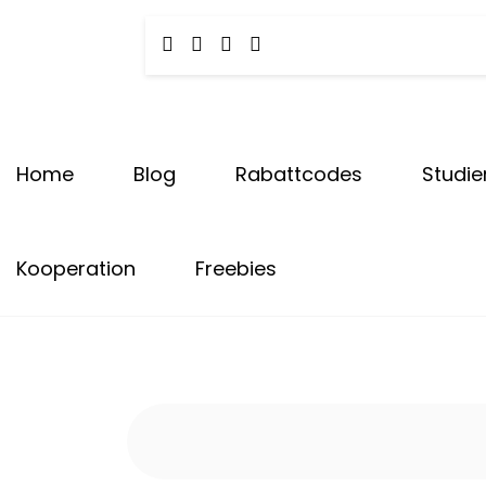
Tota
Skip
to
content
Carly & Malu | Hundeblog
Home
Blog
Rabattcodes
Studie
Kooperation
Freebies