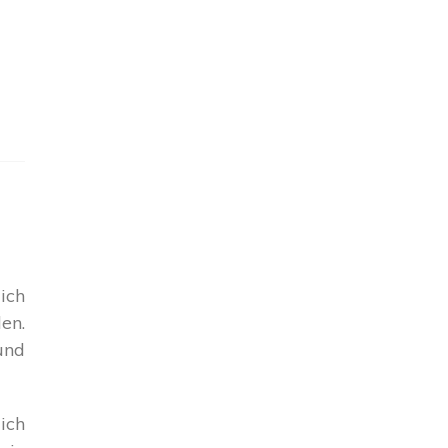
ich
n
en.
und
ich