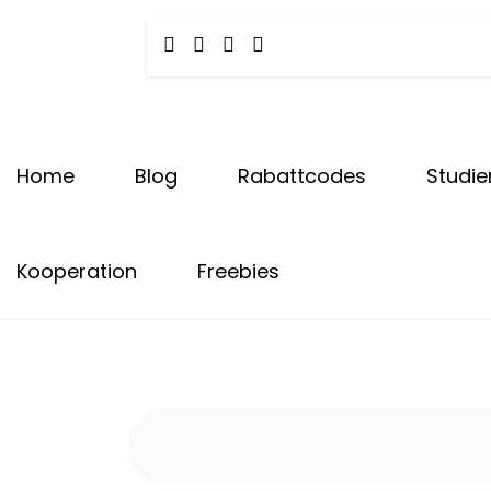
Tota
Skip
to
content
Carly & Malu | Hundeblog
Home
Blog
Rabattcodes
Studie
Kooperation
Freebies