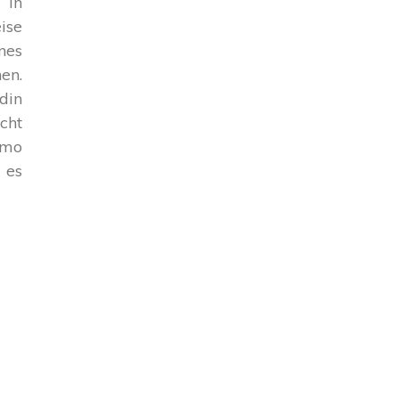
 in
ise
nes
en.
din
cht
imo
 es