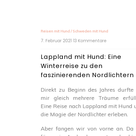
Reisen mit Hund
/
Schweden mit Hund
zu
7. Februar 2021
13 Kommentare
Lappland
mit
Lappland mit Hund: Eine
Hund:
Winterreise zu den
Eine
Winterreise
faszinierenden Nordlichtern
zu
den
Direkt zu Beginn des Jahres durfte 
faszinierende
mir gleich mehrere Träume erfüll
Nordlichtern
Eine Reise nach Lappland mit Hund 
die Magie der Nordlichter erleben.
Aber fangen wir von vorne an. Da 