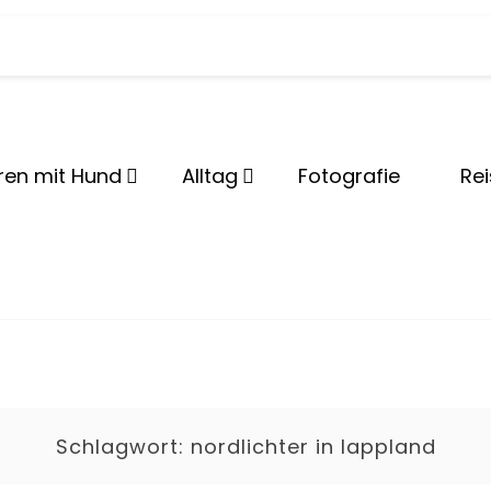
lBeshep
ren mit Hund
Alltag
Fotografie
Re
Schlagwort:
nordlichter in lappland