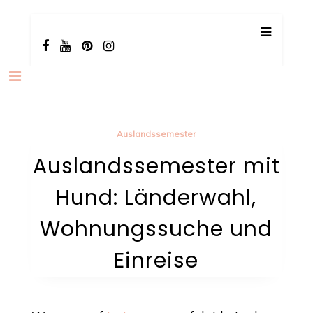
Skip
TotalBeshepherd
Carly & Malu | Hundeblog
to
content
Auslandssemester
Auslandssemester mit
Hund: Länderwahl,
Wohnungssuche und
Einreise