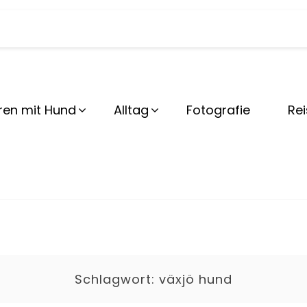
lBeshep
ren mit Hund
Alltag
Fotografie
Re
Schlagwort:
växjö hund