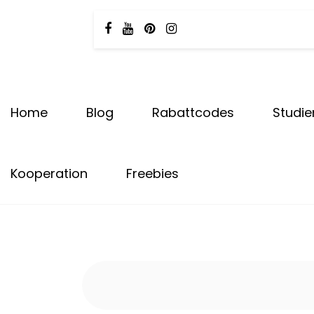
Tota
Skip
to
content
Carly & Malu | Hundeblog
Home
Blog
Rabattcodes
Studie
Kooperation
Freebies