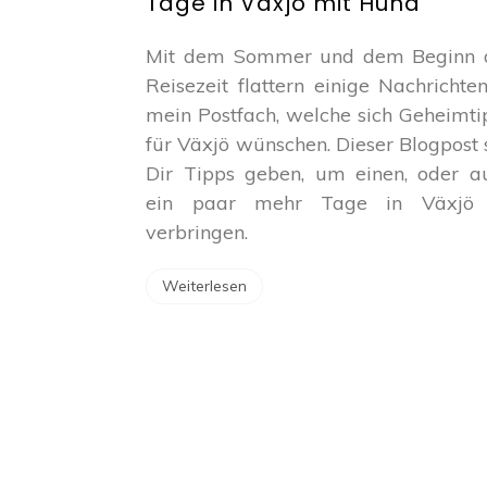
Tage in Växjö mit Hund
Ein
paar
Tage
Mit dem Sommer und dem Beginn 
in
Reisezeit flattern einige Nachrichten
Växjö
mein Postfach, welche sich Geheimti
mit
Hund
für Växjö wünschen. Dieser Blogpost s
Dir Tipps geben, um einen, oder a
ein paar mehr Tage in Växjö
verbringen.
Weiterlesen