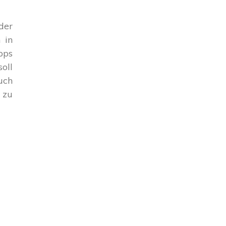
der
 in
pps
oll
uch
 zu