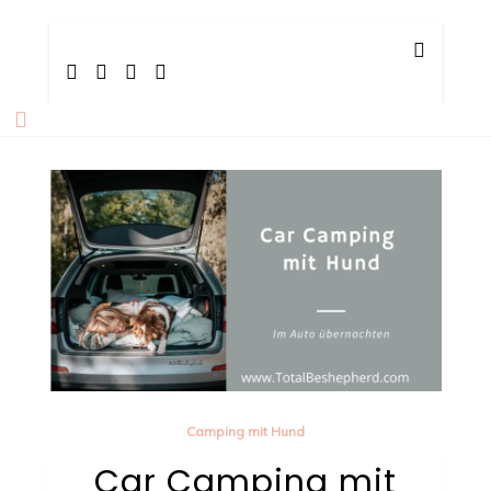
Skip
TotalBeshepherd
Carly & Malu | Hundeblog
to
content
Camping mit Hund
Car Camping mit