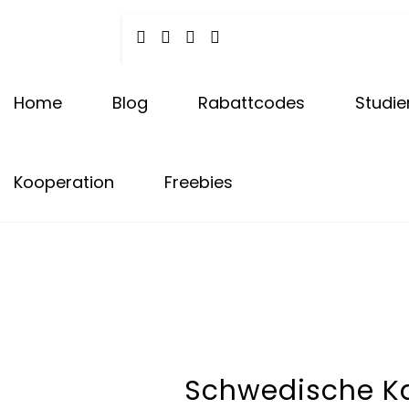
Tota
Skip
to
content
Carly & Malu | Hundeblog
Home
Blog
Rabattcodes
Studie
Kooperation
Freebies
Schwedische Ka