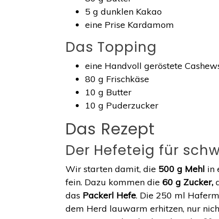
5 g dunklen Kakao
eine Prise Kardamom
Das Topping
eine Handvoll geröstete Cashews
80 g Frischkäse
10 g Butter
10 g Puderzucker
Das Rezept
Der Hefeteig für sch
Wir starten damit, die
500 g Mehl
in 
fein. Dazu kommen die
60 g Zucker,
das
Packerl Hefe
. Die 250 ml Haferm
dem Herd lauwarm erhitzen, nur nich