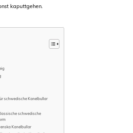
onst kaputtgehen.
eig
g
für schwedische Kanelbullar
 klassische schwedische
Form
enska Kanelbullar