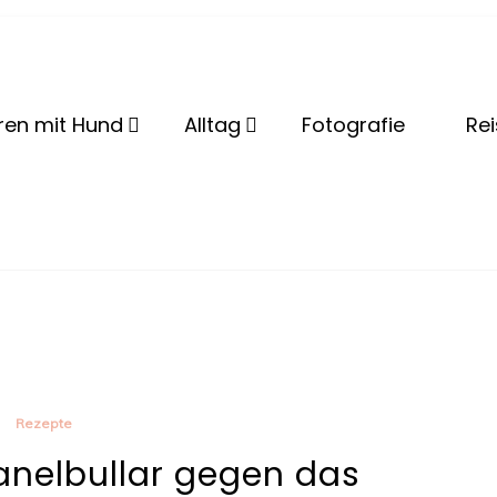
lBeshep
ren mit Hund
Alltag
Fotografie
Re
Rezepte
nelbullar gegen das