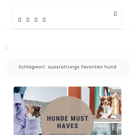
Skip
TotalBeshepherd
Carly & Malu | Hundeblog
to
content
Schlagwort:
ausstattungs favoriten hund