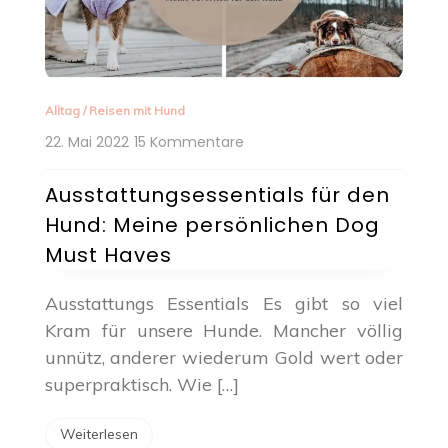
Alltag
/
Reisen mit Hund
zu
22. Mai 2022
15 Kommentare
Ausstattungsessentials
für
Ausstattungsessentials für den
den
Hund: Meine persönlichen Dog
Hund:
Meine
Must Haves
persönlichen
Dog
Ausstattungs Essentials Es gibt so viel
Must
Kram für unsere Hunde. Mancher völlig
Haves
unnütz, anderer wiederum Gold wert oder
superpraktisch. Wie […]
Weiterlesen