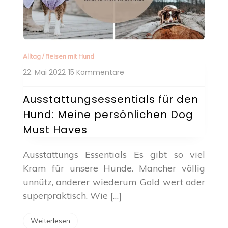
Alltag
/
Reisen mit Hund
zu
22. Mai 2022
15 Kommentare
Ausstattungsessentials
für
Ausstattungsessentials für den
den
Hund: Meine persönlichen Dog
Hund:
Meine
Must Haves
persönlichen
Dog
Ausstattungs Essentials Es gibt so viel
Must
Kram für unsere Hunde. Mancher völlig
Haves
unnütz, anderer wiederum Gold wert oder
superpraktisch. Wie […]
Weiterlesen