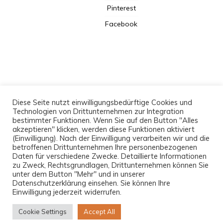
Pinterest
Facebook
Kooperation
Diese Seite nutzt einwilligungsbedürftige Cookies und
Technologien von Drittunternehmen zur Integration
Datenschutzerklärung
bestimmter Funktionen. Wenn Sie auf den Button "Alles
Newsletter
akzeptieren" klicken, werden diese Funktionen aktiviert
(Einwilligung). Nach der Einwilligung verarbeiten wir und die
Impressum
betroffenen Drittunternehmen Ihre personenbezogenen
Daten für verschiedene Zwecke. Detaillierte Informationen
zu Zweck, Rechtsgrundlagen, Drittunternehmen können Sie
unter dem Button "Mehr" und in unserer
Datenschutzerklärung einsehen. Sie können Ihre
Einwilligung jederzeit widerrufen.
Proudly powered by WordPress
|
Theme: pro new blog by
Cookie Settings
Accept All
Postmagthemes
.