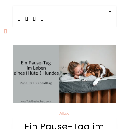
Skip
TotalBeshepherd
Carly & Malu | Hundeblog
to
content
Alltag
Ein Pause-Tag im