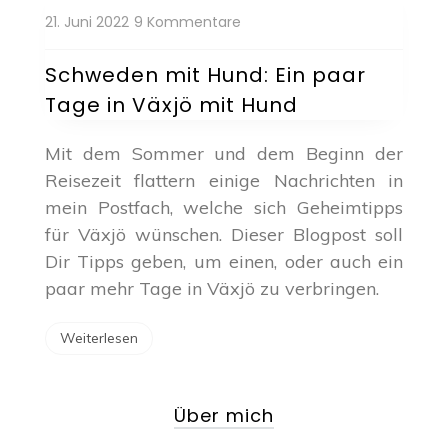
zu
21. Juni 2022
9 Kommentare
Schweden
mit
Schweden mit Hund: Ein paar
Hund:
Tage in Växjö mit Hund
Ein
paar
Tage
Mit dem Sommer und dem Beginn der
in
Reisezeit flattern einige Nachrichten in
Växjö
mein Postfach, welche sich Geheimtipps
mit
Hund
für Växjö wünschen. Dieser Blogpost soll
Dir Tipps geben, um einen, oder auch ein
paar mehr Tage in Växjö zu verbringen.
Weiterlesen
Über mich