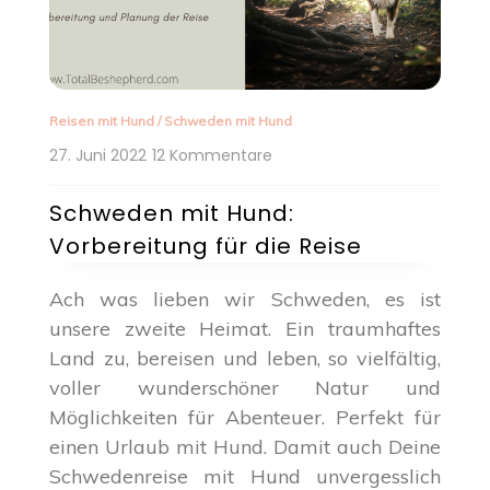
Reisen mit Hund
/
Schweden mit Hund
zu
27. Juni 2022
12 Kommentare
Schweden
mit
Schweden mit Hund:
Hund:
Vorbereitung für die Reise
Vorbereitung
für
die
Ach was lieben wir Schweden, es ist
Reise
unsere zweite Heimat. Ein traumhaftes
Land zu, bereisen und leben, so vielfältig,
voller wunderschöner Natur und
Möglichkeiten für Abenteuer. Perfekt für
einen Urlaub mit Hund. Damit auch Deine
Schwedenreise mit Hund unvergesslich