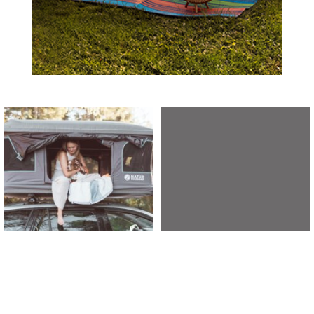
TotalBeshepherd